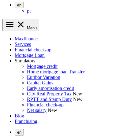
en
pt
Menu
Maxfinance
Services
Financial check-up
Mortgage Loan
Simulators
Mortgage credit
Home mortgage loan Transfer
Euribor Variation
Capital Gains
Early amortisation credit
City Real Property Tax
New
RPTT and Stamp Duty
New
Financial check-up
Net salary
New
Blog
Franchising
en