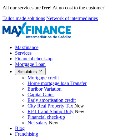
All our services are
free
! At no cost to the customer!
Tailor-made solutions
Network of intermediaries
Maxfinance
Services
Financial check-up
Mortgage Loan
Simulators
Mortgage credit
Home mortgage loan Transfer
Euribor Variation
Capital Gains
Early amortisation credit
City Real Property Tax
New
RPTT and Stamp Duty
New
Financial check-up
Net salary
New
Blog
Franchising