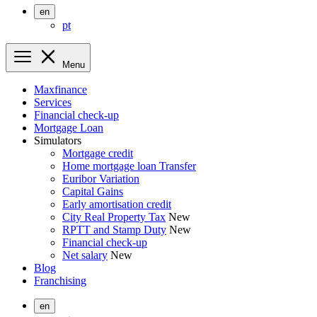
en
pt
Menu
Maxfinance
Services
Financial check-up
Mortgage Loan
Simulators
Mortgage credit
Home mortgage loan Transfer
Euribor Variation
Capital Gains
Early amortisation credit
City Real Property Tax
New
RPTT and Stamp Duty
New
Financial check-up
Net salary
New
Blog
Franchising
en