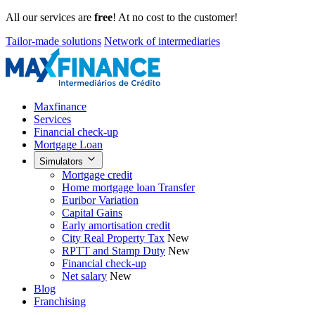
All our services are
free
! At no cost to the customer!
Tailor-made solutions
Network of intermediaries
Maxfinance
Services
Financial check-up
Mortgage Loan
Simulators
Mortgage credit
Home mortgage loan Transfer
Euribor Variation
Capital Gains
Early amortisation credit
City Real Property Tax
New
RPTT and Stamp Duty
New
Financial check-up
Net salary
New
Blog
Franchising