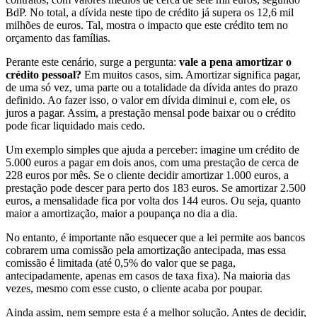
BdP. No total, a dívida neste tipo de crédito já supera os 12,6 mil
milhões de euros. Tal, mostra o impacto que este crédito tem no
orçamento das famílias.
Perante este cenário, surge a pergunta:
vale a pena amortizar o
crédito pessoal?
Em muitos casos, sim. Amortizar significa pagar,
de uma só vez, uma parte ou a totalidade da dívida antes do prazo
definido. Ao fazer isso, o valor em dívida diminui e, com ele, os
juros a pagar. Assim, a prestação mensal pode baixar ou o crédito
pode ficar liquidado mais cedo.
Um exemplo simples que ajuda a perceber: imagine um crédito de
5.000 euros a pagar em dois anos, com uma prestação de cerca de
228 euros por mês. Se o cliente decidir amortizar 1.000 euros, a
prestação pode descer para perto dos 183 euros. Se amortizar 2.500
euros, a mensalidade fica por volta dos 144 euros. Ou seja, quanto
maior a amortização, maior a poupança no dia a dia.
No entanto, é importante não esquecer que a lei permite aos bancos
cobrarem uma comissão pela amortização antecipada, mas essa
comissão é limitada (até 0,5% do valor que se paga,
antecipadamente, apenas em casos de taxa fixa). Na maioria das
vezes, mesmo com esse custo, o cliente acaba por poupar.
Ainda assim, nem sempre esta é a melhor solução. Antes de decidir,