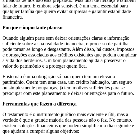
a maioria de nós não está preparado. Mas falar de herança é também
falar de futuro. E embora seja sensível, é um tema essencial para
qualquer família que queira evitar surpresas e garantir estabilidade
financeira.
Porque é importante planear
Quando alguém parte sem deixar orientações claras e informação
suficiente sobre a sua realidade financeira, o processo de partilha
pode tornar-se longo e desgastante. Além disso, há custos, impostos
e obrigações associadas aos créditos existentes que podem complicar
a vida dos herdeiros. Um bom planeamento ajuda a preservar o
valor do património e a proteger quem fica.
E isto não é uma obrigação só para quem tem um elevado
património. Quem tem uma casa, um crédito habitação, um seguro
ou simplesmente poupanças, já tem motivos suficientes para se
preocupar com este planeamento e deixar orientações para o futuro.
Ferramentas que fazem a diferença
O testamento é o instrumento jurídico mais evidente e útil, mas a
verdade é que a grande maioria das pessoas não o faz. No entanto,
existem soluções financeiras que podem simplificar o dia seguinte e
que ajudam a cumprir alguns objetivos: