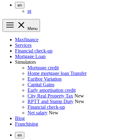
en
pt
Menu
Maxfinance
Services
Financial check-up
Mortgage Loan
Simulators
Mortgage credit
Home mortgage loan Transfer
Euribor Variation
Capital Gains
Early amortisation credit
City Real Property Tax
New
RPTT and Stamp Duty
New
Financial check-up
Net salary
New
Blog
Franchising
en