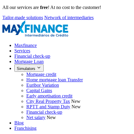
All our services are
free
! At no cost to the customer!
Tailor-made solutions
Network of intermediaries
Maxfinance
Services
Financial check-up
Mortgage Loan
Simulators
Mortgage credit
Home mortgage loan Transfer
Euribor Variation
Capital Gains
Early amortisation credit
City Real Property Tax
New
RPTT and Stamp Duty
New
Financial check-up
Net salary
New
Blog
Franchising