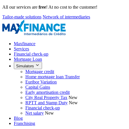
All our services are
free
! At no cost to the customer!
Tailor-made solutions
Network of intermediaries
Maxfinance
Services
Financial check-up
Mortgage Loan
Simulators
Mortgage credit
Home mortgage loan Transfer
Euribor Variation
Capital Gains
Early amortisation credit
City Real Property Tax
New
RPTT and Stamp Duty
New
Financial check-up
Net salary
New
Blog
Franchising