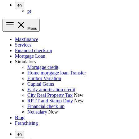
en
pt
Menu
Maxfinance
Services
Financial check-up
Mortgage Loan
Simulators
Mortgage credit
Home mortgage loan Transfer
Euribor Variation
Capital Gains
Early amortisation credit
City Real Property Tax
New
RPTT and Stamp Duty
New
Financial check-up
Net salary
New
Blog
Franchising
en