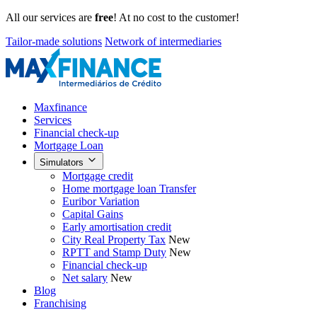
All our services are
free
! At no cost to the customer!
Tailor-made solutions
Network of intermediaries
Maxfinance
Services
Financial check-up
Mortgage Loan
Simulators
Mortgage credit
Home mortgage loan Transfer
Euribor Variation
Capital Gains
Early amortisation credit
City Real Property Tax
New
RPTT and Stamp Duty
New
Financial check-up
Net salary
New
Blog
Franchising