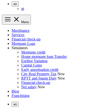
en
pt
Menu
Maxfinance
Services
Financial check-up
Mortgage Loan
Simulators
Mortgage credit
Home mortgage loan Transfer
Euribor Variation
Capital Gains
Early amortisation credit
City Real Property Tax
New
RPTT and Stamp Duty
New
Financial check-up
Net salary
New
Blog
Franchising
en