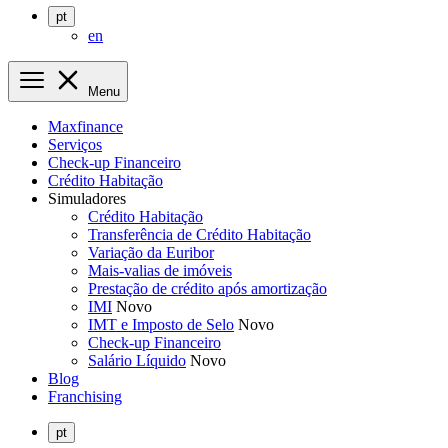
pt
en
Menu
Maxfinance
Serviços
Check-up Financeiro
Crédito Habitação
Simuladores
Crédito Habitação
Transferência de Crédito Habitação
Variação da Euribor
Mais-valias de imóveis
Prestação de crédito após amortização
IMI
Novo
IMT e Imposto de Selo
Novo
Check-up Financeiro
Salário Líquido
Novo
Blog
Franchising
pt