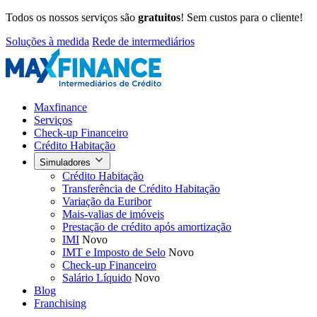
Todos os nossos serviços são
gratuitos
! Sem custos para o cliente!
Soluções à medida
Rede de intermediários
Maxfinance
Serviços
Check-up Financeiro
Crédito Habitação
Simuladores
Crédito Habitação
Transferência de Crédito Habitação
Variação da Euribor
Mais-valias de imóveis
Prestação de crédito após amortização
IMI
Novo
IMT e Imposto de Selo
Novo
Check-up Financeiro
Salário Líquido
Novo
Blog
Franchising