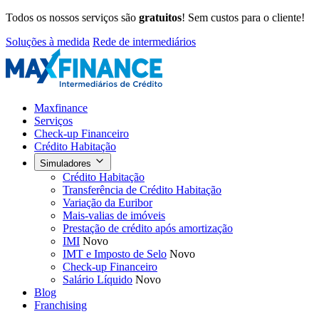
Todos os nossos serviços são
gratuitos
! Sem custos para o cliente!
Soluções à medida
Rede de intermediários
Maxfinance
Serviços
Check-up Financeiro
Crédito Habitação
Simuladores
Crédito Habitação
Transferência de Crédito Habitação
Variação da Euribor
Mais-valias de imóveis
Prestação de crédito após amortização
IMI
Novo
IMT e Imposto de Selo
Novo
Check-up Financeiro
Salário Líquido
Novo
Blog
Franchising