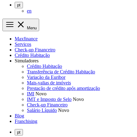
pt
en
Menu
Maxfinance
Serviços
Check-up Financeiro
Crédito Habitação
Simuladores
Crédito Habitação
Transferência de Crédito Habitação
Variação da Euribor
Mais-valias de imóveis
Prestação de crédito após amortização
IMI
Novo
IMT e Imposto de Selo
Novo
Check-up Financeiro
Salário Líquido
Novo
Blog
Franchising
pt