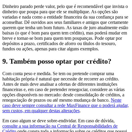
Dinheiro parado perde valor, pelo que é recomendável que invista o
dinheiro que poupa para que ele se multiplique. As opções são
variadas e nada como a entidade financeira da sua confiança para se
aconselhar. Dê ouvidos aos seus familiares e amigos que certamente
querem que tenha um bom futuro. As taxas de juro atualmente estão
baixas (o que é bom para quem tem crédito), mas poderá mudar em
breve e tornar-se bom para quem tem poupanças. Pode optar por
depósitos a prazo, certificados de aforro ou títulos do tesouro,
fundos ou ações, apenas para citar alguns exemplos.
9. Também posso optar por crédito?
Com conta peso e medida. Se tem ou pretende comprar uma
habitação própria é natural que necessite de recorrer ao crédito.
Antes de mais deve analisar a ofertas de diferentes instituições
financeiras e, em caso de pretender renegociar, considere as várias
opções disponíveis no mercado: desde consolidação de créditos, a
renegociação de prazos ou até mesmo mudança de banco.
Neste
caso deve sempre consultar a rede MaxFinance que o poderá ajudar,
sem custos, em qualquer destas alterações
.
Em caso algum se deve sobre-endividar. Em caso de dúvida,
consulte a sua informação na Central de Responsabilidades de
Crédito
onde consta toda a informação sobre os créditos que possui.