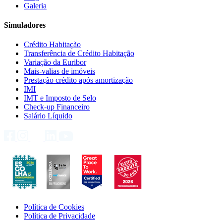
Galeria
Simuladores
Crédito Habitação
Transferência de Crédito Habitação
Variação da Euribor
Mais-valias de imóveis
Prestação crédito após amortização
IMI
IMT e Imposto de Selo
Check-up Financeiro
Salário Líquido
Política de Cookies
Política de Privacidade