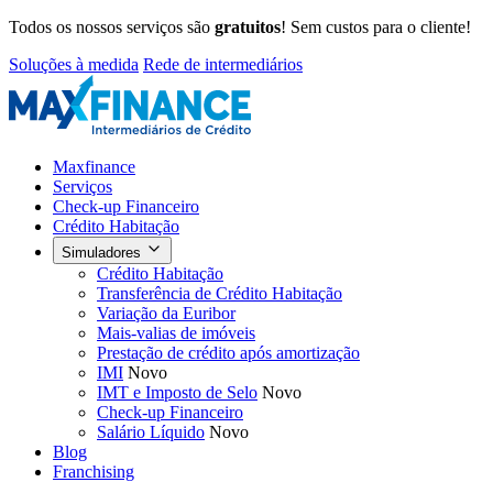
Todos os nossos serviços são
gratuitos
! Sem custos para o cliente!
Soluções à medida
Rede de intermediários
Maxfinance
Serviços
Check-up Financeiro
Crédito Habitação
Simuladores
Crédito Habitação
Transferência de Crédito Habitação
Variação da Euribor
Mais-valias de imóveis
Prestação de crédito após amortização
IMI
Novo
IMT e Imposto de Selo
Novo
Check-up Financeiro
Salário Líquido
Novo
Blog
Franchising