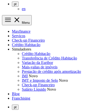
pt
en
Menu
Maxfinance
Serviços
Check-up Financeiro
Crédito Habitação
Simuladores
Crédito Habitação
Transferência de Crédito Habitação
Variação da Euribor
Mais-valias de imóveis
Prestação de crédito após amortização
IMI
Novo
IMT e Imposto de Selo
Novo
Check-up Financeiro
Salário Líquido
Novo
Blog
Franchising
pt