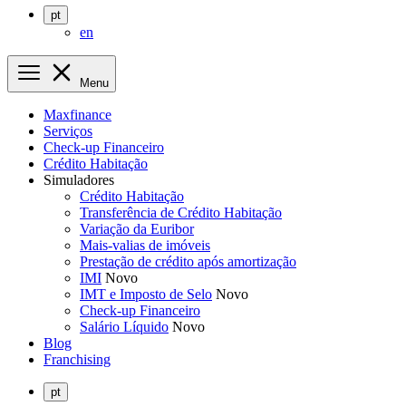
pt
en
Menu
Maxfinance
Serviços
Check-up Financeiro
Crédito Habitação
Simuladores
Crédito Habitação
Transferência de Crédito Habitação
Variação da Euribor
Mais-valias de imóveis
Prestação de crédito após amortização
IMI
Novo
IMT e Imposto de Selo
Novo
Check-up Financeiro
Salário Líquido
Novo
Blog
Franchising
pt