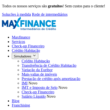
Todos os nossos serviços são
gratuitos
! Sem custos para o cliente!
Soluções à medida
Rede de intermediários
Maxfinance
Serviços
Check-up Financeiro
Crédito Habitação
Simuladores
Crédito Habitação
Transferência de Crédito Habitação
Variação da Euribor
Mais-valias de imóveis
Prestação de crédito após amortização
IMI
Novo
IMT e Imposto de Selo
Novo
Check-up Financeiro
Salário Líquido
Novo
Blog
Franchising