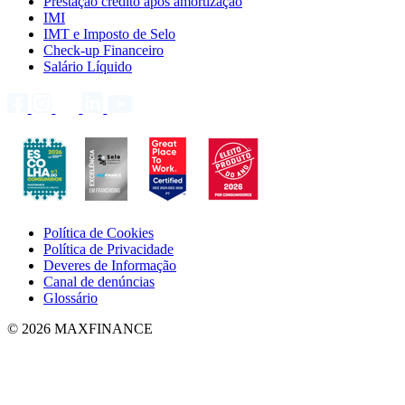
Prestação crédito após amortização
IMI
IMT e Imposto de Selo
Check-up Financeiro
Salário Líquido
Política de Cookies
Política de Privacidade
Deveres de Informação
Canal de denúncias
Glossário
© 2026 MAXFINANCE