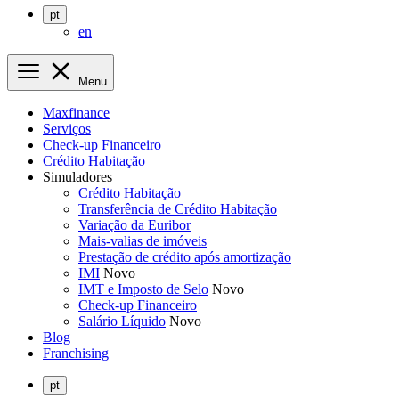
pt
en
Menu
Maxfinance
Serviços
Check-up Financeiro
Crédito Habitação
Simuladores
Crédito Habitação
Transferência de Crédito Habitação
Variação da Euribor
Mais-valias de imóveis
Prestação de crédito após amortização
IMI
Novo
IMT e Imposto de Selo
Novo
Check-up Financeiro
Salário Líquido
Novo
Blog
Franchising
pt