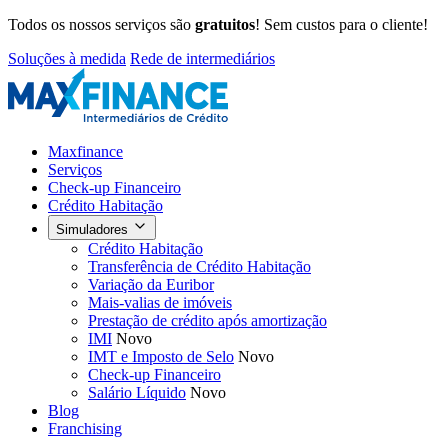
Todos os nossos serviços são
gratuitos
! Sem custos para o cliente!
Soluções à medida
Rede de intermediários
Maxfinance
Serviços
Check-up Financeiro
Crédito Habitação
Simuladores
Crédito Habitação
Transferência de Crédito Habitação
Variação da Euribor
Mais-valias de imóveis
Prestação de crédito após amortização
IMI
Novo
IMT e Imposto de Selo
Novo
Check-up Financeiro
Salário Líquido
Novo
Blog
Franchising